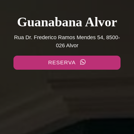
Guanabana Alvor
Cocktails & Tacos
Rua Dr. Frederico Ramos Mendes 54, 8500-
Cozinha aberta todos os dias até à meia-
026 Alvor
noite!
RESERVA
VER O MENU