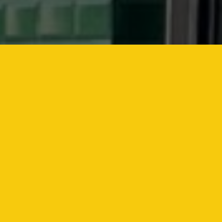
BEM-VINDO
HORÁRIO DE ABERTURA
Todos os dias:
12pm - 02am
HORÁRIO DA COZINHA